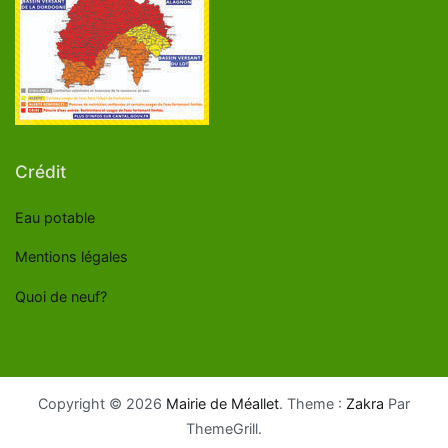
Crédit
Eau potable
Mentions légales
Quoi de neuf?
Copyright © 2026
Mairie de Méallet
. Theme :
Zakra
Par
ThemeGrill.