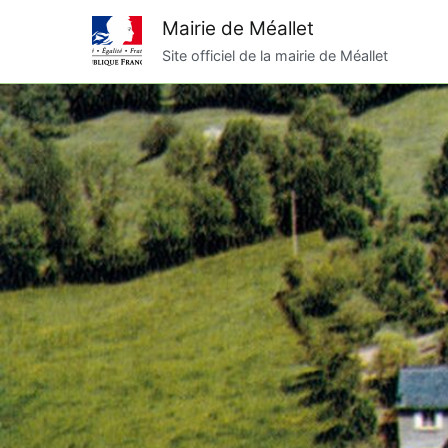
Aller
Mairie de Méallet
au
Site officiel de la mairie de Méallet
contenu