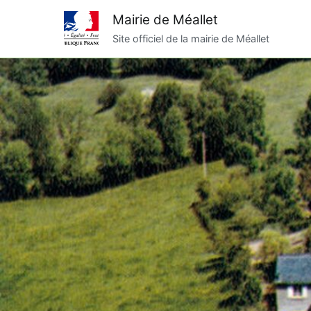
Aller
Mairie de Méallet
au
Site officiel de la mairie de Méallet
contenu