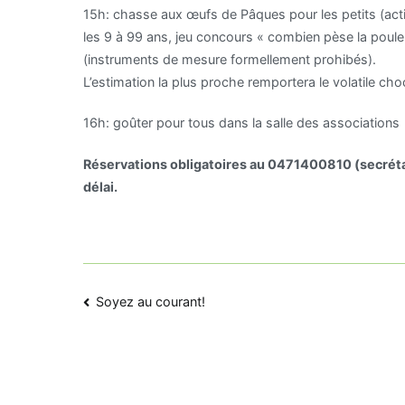
15h: chasse aux œufs de Pâques pour les petits (activ
les 9 à 99 ans, jeu concours « combien pèse la poule
(instruments de mesure formellement prohibés).
L’estimation la plus proche remportera le volatile cho
16h: goûter pour tous dans la salle des associations
Réservations obligatoires au 0471400810 (secrétari
délai.
Navigation
Soyez au courant!
de
l’article