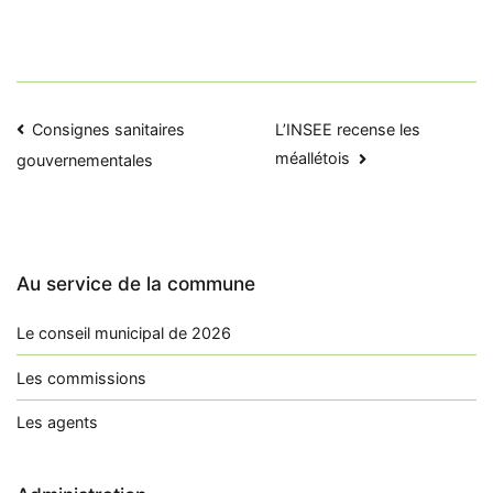
Navigation
Consignes sanitaires
L’INSEE recense les
méallétois
gouvernementales
de
l’article
Au service de la commune
Le conseil municipal de 2026
Les commissions
Les agents